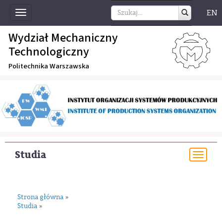
EN
Toggle
navigation
Wydział Mechaniczny
Technologiczny
Politechnika Warszawska
Studia
Togg
navi
Strona główna
»
Studia
»