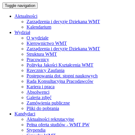
Toggle navigation
Aktualności
Zarządzenia i decyzje Dziekana WMT
Kalendarium
Wydział
O wydziale
Kierownictwo WMT
Zarządzenia i decyzje Dziekana WMT
Struktura WMT
Pracownicy
Polityka Jakości Kształcenia WMT
Rzecznicy Zaufania
Postępowania dot. stopni naukowych
Rada Konsultacyjna Pracodawców
Kariera i praca
Absolwenci
Galeria zdjęć
Zamówienia publiczne
Pliki do pobrania
Kandydaci
Aktualności rekrutacyjne
Pełna oferta studiów - WMT PW
Stypendia