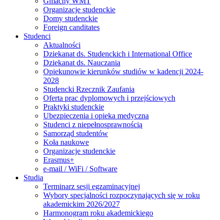
Gmachy WMT
Organizacje studenckie
Domy studenckie
Foreign canditates
Studenci
Aktualności
Dziekanat ds. Studenckich i International Office
Dziekanat ds. Nauczania
Opiekunowie kierunków studiów w kadencji 2024-
2028
Studencki Rzecznik Zaufania
Oferta prac dyplomowych i przejściowych
Praktyki studenckie
Ubezpieczenia i opieka medyczna
Studenci z niepełnosprawnością
Samorząd studentów
Koła naukowe
Organizacje studenckie
Erasmus+
e-mail / WiFi / Software
Studia
Terminarz sesji egzaminacyjnej
Wybory specjalności rozpoczynających się w roku
akademickim 2026/2027
Harmonogram roku akademickiego