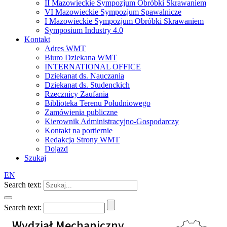
II Mazowieckie Sympozjum Obróbki Skrawaniem
VI Mazowieckie Sympozjum Spawalnicze
I Mazowieckie Sympozjum Obróbki Skrawaniem
Symposium Industry 4.0
Kontakt
Adres WMT
Biuro Dziekana WMT
INTERNATIONAL OFFICE
Dziekanat ds. Nauczania
Dziekanat ds. Studenckich
Rzecznicy Zaufania
Biblioteka Terenu Południowego
Zamówienia publiczne
Kierownik Administracyjno-Gospodarczy
Kontakt na portiernie
Redakcja Strony WMT
Dojazd
Szukaj
EN
Search text:
Search text:
Wydział Mechaniczny