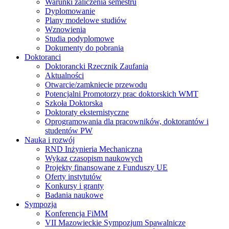
Warunki zaliczenia semestru
Dyplomowanie
Plany modelowe studiów
Wznowienia
Studia podyplomowe
Dokumenty do pobrania
Doktoranci
Doktorancki Rzecznik Zaufania
Aktualności
Otwarcie/zamkniecie przewodu
Potencjalni Promotorzy prac doktorskich WMT
Szkoła Doktorska
Doktoraty eksternistyczne
Oprogramowania dla pracowników, doktorantów i
studentów PW
Nauka i rozwój
RND Inżynieria Mechaniczna
Wykaz czasopism naukowych
Projekty finansowane z Funduszy UE
Oferty instytutów
Konkursy i granty
Badania naukowe
Sympozja
Konferencja FiMM
VII Mazowieckie Sympozjum Spawalnicze