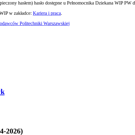
zpieczony hasłem) hasło dostępne u Pełnomocnika Dziekana WIP PW ds
e WIP w zakładce:
Kariera i praca
.
acodawców Politechniki Warszawskiej
yk
04-2026)