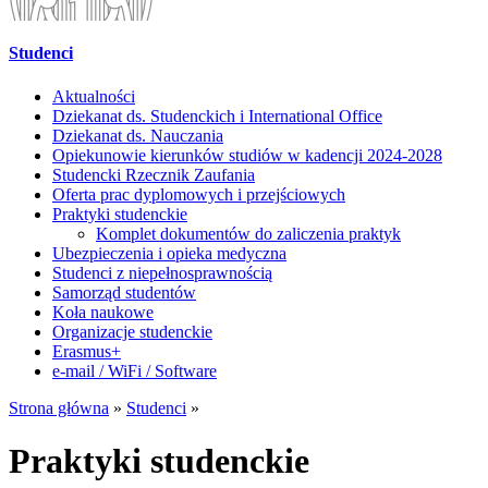
Studenci
Aktualności
Dziekanat ds. Studenckich i International Office
Dziekanat ds. Nauczania
Opiekunowie kierunków studiów w kadencji 2024-2028
Studencki Rzecznik Zaufania
Oferta prac dyplomowych i przejściowych
Praktyki studenckie
Komplet dokumentów do zaliczenia praktyk
Ubezpieczenia i opieka medyczna
Studenci z niepełnosprawnością
Samorząd studentów
Koła naukowe
Organizacje studenckie
Erasmus+
e-mail / WiFi / Software
Strona główna
»
Studenci
»
Praktyki studenckie