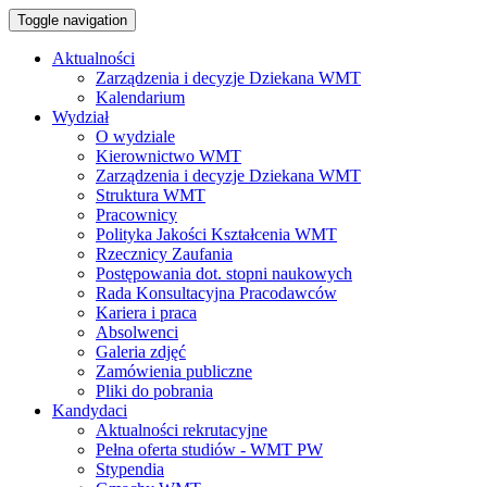
Toggle navigation
Aktualności
Zarządzenia i decyzje Dziekana WMT
Kalendarium
Wydział
O wydziale
Kierownictwo WMT
Zarządzenia i decyzje Dziekana WMT
Struktura WMT
Pracownicy
Polityka Jakości Kształcenia WMT
Rzecznicy Zaufania
Postępowania dot. stopni naukowych
Rada Konsultacyjna Pracodawców
Kariera i praca
Absolwenci
Galeria zdjęć
Zamówienia publiczne
Pliki do pobrania
Kandydaci
Aktualności rekrutacyjne
Pełna oferta studiów - WMT PW
Stypendia