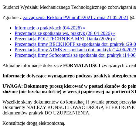
Studenci Wydziału Mechanicznego Technologicznego zobowiązani są d
Zgodnie z
zarządzenia Rektora PW nr 45/2021 z dnia 21.05.2021
§4 
Informacje o praktykach (04-2026) »
Prezentacja ze spotkania ws. praktyk (28-04-2026) »
Prezentacja POLITECHNIKA MAT Dania (2026) »
Prezentacja firmy BECKHOFF ze spotkania dot. praktyk (29-0
Prezentacja firmy ATMS ze spotkania dot. praktyk (14-06-2023
Prezentacja firmy Softcontrols ze spotkania dot. praktyk (14-0
Aktualne informacje dotyczące
FORMALNOŚCI
związanych z rea
Informacje dotyczące wymaganego podczas praktyk ubezpiecz
UWAGA:
Dokumenty proszę kierować w postaci skanów do pełn
złożone
(nie trzeba osobiście)
w wersji papierowej na portierni S
Wszelkie skany dokumentów do konsultacji i pytania proszę przesył
Dokumenty NALEŻY KONSULTOWAĆ DROGĄ ELEKTRONICZNĄ i po zat
dokumentów praktyk DO UZUPEŁNIENIA.
Konsultacje drogą elektroniczną.