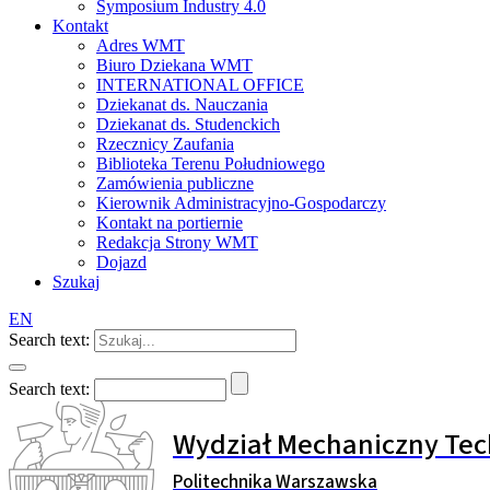
Symposium Industry 4.0
Kontakt
Adres WMT
Biuro Dziekana WMT
INTERNATIONAL OFFICE
Dziekanat ds. Nauczania
Dziekanat ds. Studenckich
Rzecznicy Zaufania
Biblioteka Terenu Południowego
Zamówienia publiczne
Kierownik Administracyjno-Gospodarczy
Kontakt na portiernie
Redakcja Strony WMT
Dojazd
Szukaj
EN
Search text:
Search text:
Wydział Mechaniczny Tec
Politechnika Warszawska