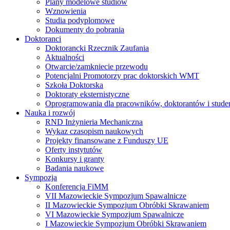
Plany modelowe studiów
Wznowienia
Studia podyplomowe
Dokumenty do pobrania
Doktoranci
Doktorancki Rzecznik Zaufania
Aktualności
Otwarcie/zamkniecie przewodu
Potencjalni Promotorzy prac doktorskich WMT
Szkoła Doktorska
Doktoraty eksternistyczne
Oprogramowania dla pracowników, doktorantów i stud
Nauka i rozwój
RND Inżynieria Mechaniczna
Wykaz czasopism naukowych
Projekty finansowane z Funduszy UE
Oferty instytutów
Konkursy i granty
Badania naukowe
Sympozja
Konferencja FiMM
VII Mazowieckie Sympozjum Spawalnicze
II Mazowieckie Sympozjum Obróbki Skrawaniem
VI Mazowieckie Sympozjum Spawalnicze
I Mazowieckie Sympozjum Obróbki Skrawaniem