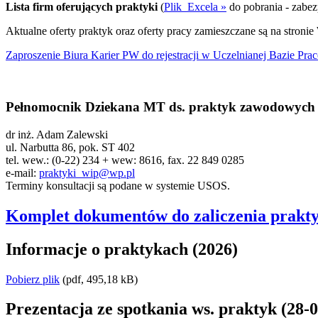
Lista firm oferujących praktyki
(
Plik_Excela »
do pobrania - zabe
Aktualne oferty praktyk oraz oferty pracy zamieszczane są na stroni
Zaproszenie Biura Karier PW do rejestracji w Uczelnianej Bazie Pr
Pełnomocnik Dziekana MT ds. praktyk zawodowych
dr inż. Adam Zalewski
ul. Narbutta 86, pok. ST 402
tel. wew.: (0-22) 234 + wew: 8616, fax. 22 849 0285
e-mail:
praktyki_wip@wp.pl
Terminy konsultacji są podane w systemie USOS.
Komplet dokumentów do zaliczenia prakt
Informacje o praktykach (2026)
Pobierz plik
(pdf, 495,18 kB)
Prezentacja ze spotkania ws. praktyk (28-