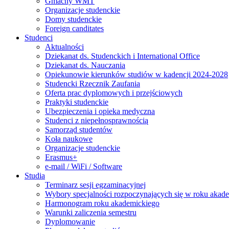
Gmachy WMT
Organizacje studenckie
Domy studenckie
Foreign canditates
Studenci
Aktualności
Dziekanat ds. Studenckich i International Office
Dziekanat ds. Nauczania
Opiekunowie kierunków studiów w kadencji 2024-2028
Studencki Rzecznik Zaufania
Oferta prac dyplomowych i przejściowych
Praktyki studenckie
Ubezpieczenia i opieka medyczna
Studenci z niepełnosprawnością
Samorząd studentów
Koła naukowe
Organizacje studenckie
Erasmus+
e-mail / WiFi / Software
Studia
Terminarz sesji egzaminacyjnej
Wybory specjalności rozpoczynających się w roku aka
Harmonogram roku akademickiego
Warunki zaliczenia semestru
Dyplomowanie