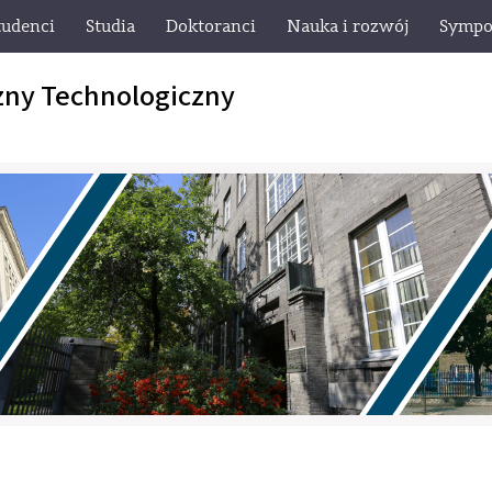
tudenci
Studia
Doktoranci
Nauka i rozwój
Sympo
zny Technologiczny