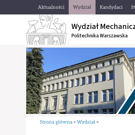
Aktualności
Wydział
Kandydaci
S
Wydział Mechanic
Politechnika Warszawska
Strona główna
Wydział
»
»