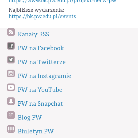
https://www.bk.pw.edu.pl/projekt-nerw-pw
Najbliższe wydarzenia:
https://bk.pw.edu.pl/events
Kanały RSS
PW na Facebook
PW na Twitterze
PW na Instagramie
PW na YouTube
PW na Snapchat
Blog PW
Biuletyn PW