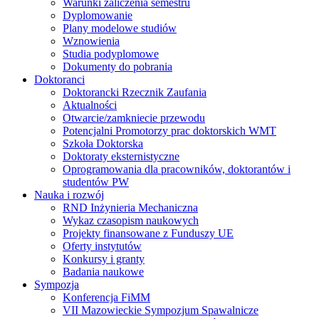
Warunki zaliczenia semestru
Dyplomowanie
Plany modelowe studiów
Wznowienia
Studia podyplomowe
Dokumenty do pobrania
Doktoranci
Doktorancki Rzecznik Zaufania
Aktualności
Otwarcie/zamkniecie przewodu
Potencjalni Promotorzy prac doktorskich WMT
Szkoła Doktorska
Doktoraty eksternistyczne
Oprogramowania dla pracowników, doktorantów i
studentów PW
Nauka i rozwój
RND Inżynieria Mechaniczna
Wykaz czasopism naukowych
Projekty finansowane z Funduszy UE
Oferty instytutów
Konkursy i granty
Badania naukowe
Sympozja
Konferencja FiMM
VII Mazowieckie Sympozjum Spawalnicze