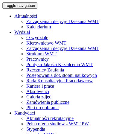
Toggle navigation
Aktualności
Zarządzenia i decyzje Dziekana WMT
Kalendarium
Wydział
O wydziale
Kierownictwo WMT
Zarządzenia i decyzje Dziekana WMT
Struktura WMT
Pracownicy
Polityka Jakości Kształcenia WMT
Rzecznicy Zaufania
Postępowania dot. stopni naukowych
Rada Konsultacyjna Pracodawców
Kariera i praca
Absolwenci
Galeria zdjęć
Zamówienia publiczne
Pliki do pobrania
Kandydaci
Aktualności rekrutacyjne
Pełna oferta studiów - WMT PW
Stypendia