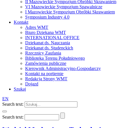
II Mazowieckie Sympozjum Obróbki Skrawaniem
VI Mazowieckie Sympozjum Spawalnicze
I Mazowieckie Sympozjum Obróbki Skrawaniem
Symposium Industry 4.0
Kontakt
Adres WMT
Biuro Dziekana WMT
INTERNATIONAL OFFICE
Dziekanat ds. Nauczania
Dziekanat ds. Studenckich
Rzecznicy Zaufania
Biblioteka Terenu Południowego
Zamówienia publiczne
Kierownik Administracyjno-Gospodarczy
Kontakt na portiernie
Redakcja Strony WMT
Dojazd
Szukaj
EN
Search text:
Search text: