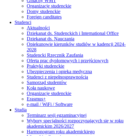
Gmachy WMT
Organizacje studenckie
Domy studenckie
Foreign canditates
Studenci
Aktualności
Dziekanat ds. Studenckich i International Office
Dziekanat ds. Nauczania
Opiekunowie kierunków studiów w kadencji 2024-
2028
Studencki Rzecznik Zaufania
Oferta prac dyplomowych i przejściowych
Praktyki studenckie
Ubezpieczenia i opieka medyczna
Studenci z niepełnosprawnością
Samorząd studentów
Koła naukowe
Organizacje studenckie
Erasmus+
e-mail / WiFi / Software
Studia
Terminarz sesji egzaminacyjnej
Wybory specjalności rozpoczynających się w roku
akademickim 2026/2027
Harmonogram roku akademickiego