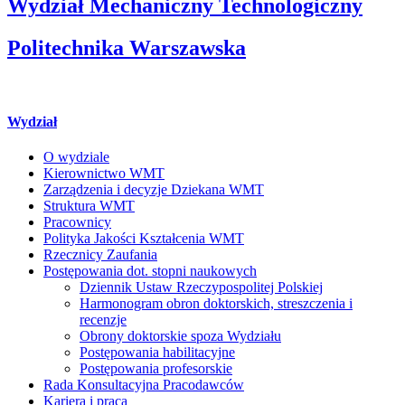
Wydział Mechaniczny Technologiczny
Politechnika Warszawska
Wydział
O wydziale
Kierownictwo WMT
Zarządzenia i decyzje Dziekana WMT
Struktura WMT
Pracownicy
Polityka Jakości Kształcenia WMT
Rzecznicy Zaufania
Postępowania dot. stopni naukowych
Dziennik Ustaw Rzeczypospolitej Polskiej
Harmonogram obron doktorskich, streszczenia i
recenzje
Obrony doktorskie spoza Wydziału
Postępowania habilitacyjne
Postępowania profesorskie
Rada Konsultacyjna Pracodawców
Kariera i praca