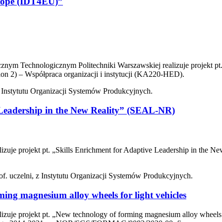
urope (IDT4EU)”
nym Technologicznym Politechniki Warszawskiej realizuje projekt pt
n 2) – Współpraca organizacji i instytucji (KA220-HED).
z Instytutu Organizacji Systemów Produkcyjnych.
 Leadership in the New Reality” (SEAL-NR)
lizuje projekt pt. „Skills Enrichment for Adaptive Leadership in t
of. uczelni, z Instytutu Organizacji Systemów Produkcyjnych.
ng magnesium alloy wheels for light vehicles
izuje projekt pt. „New technology of forming magnesium alloy wheels