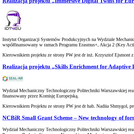
Realizacja projektu „Immersive Digital Twins for E
Instytut Organizacji Systemów Produkcyjnych na Wydziale Mechanicz
współfinansowany w ramach Programu Erasmus+, Akcja 2 (Key Actio
Kierownikiem projektu ze strony PW jest dr inż. Krzysztof Ejsmont 
Realizacja projektu „Skills Enrichment for Adaptive
Wydział Mechaniczny Technologiczny Politechniki Warszawskiej rea
finansowany przez Komisję Europejską.
Kierownikiem Projektu ze strony PW jest dr hab. Nadiia Shmygol, pr
NCBiR Small Grant Scheme – New technology of formi
Wydział Mechaniczny Technologiczny Politechniki Warszawskiej real