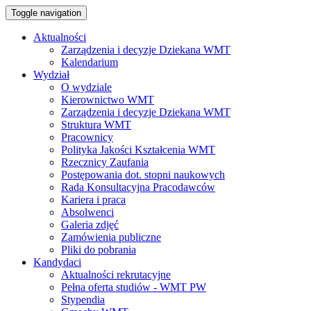
Toggle navigation
Aktualności
Zarządzenia i decyzje Dziekana WMT
Kalendarium
Wydział
O wydziale
Kierownictwo WMT
Zarządzenia i decyzje Dziekana WMT
Struktura WMT
Pracownicy
Polityka Jakości Kształcenia WMT
Rzecznicy Zaufania
Postępowania dot. stopni naukowych
Rada Konsultacyjna Pracodawców
Kariera i praca
Absolwenci
Galeria zdjęć
Zamówienia publiczne
Pliki do pobrania
Kandydaci
Aktualności rekrutacyjne
Pełna oferta studiów - WMT PW
Stypendia