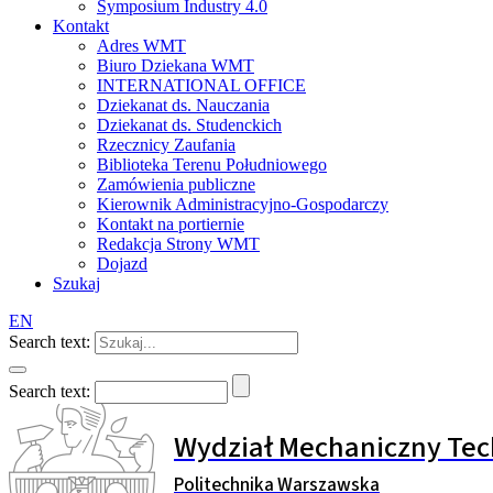
Symposium Industry 4.0
Kontakt
Adres WMT
Biuro Dziekana WMT
INTERNATIONAL OFFICE
Dziekanat ds. Nauczania
Dziekanat ds. Studenckich
Rzecznicy Zaufania
Biblioteka Terenu Południowego
Zamówienia publiczne
Kierownik Administracyjno-Gospodarczy
Kontakt na portiernie
Redakcja Strony WMT
Dojazd
Szukaj
EN
Search text:
Search text:
Wydział Mechaniczny Tec
Politechnika Warszawska