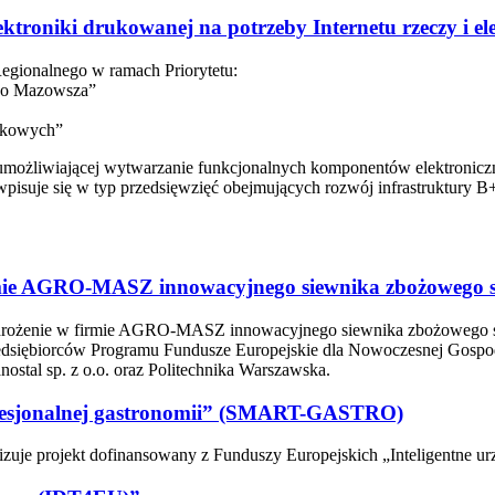
ektroniki drukowanej na potrzeby Internetu rzeczy i el
egionalnego w ramach Priorytetu:
nego Mazowsza”
aukowych”
znej umożliwiającej wytwarzanie funkcjonalnych komponentów elektron
wpisuje się w typ przedsięwzięć obejmujących rozwój infrastruktury 
irmie AGRO-MASZ innowacyjnego siewnika zbożowego s
 i wdrożenie w firmie AGRO-MASZ innowacyjnego siewnika zbożowego 
zedsiębiorców Programu Fundusze Europejskie dla Nowoczesnej Gospod
nostal sp. z o.o. oraz Politechnika Warszawska.
rofesjonalnej gastronomii” (SMART-GASTRO)
izuje projekt dofinansowany z Funduszy Europejskich „Inteligentne