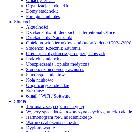
Gmachy WMT
Organizacje studenckie
Domy studenckie
Foreign canditates
Studenci
Aktualności
Dziekanat ds. Studenckich i International Office
Dziekanat ds. Nauczania
Opiekunowie kierunków studiów w kadencji 2024-2028
Studencki Rzecznik Zaufania
Oferta prac dyplomowych i przejściowych
Praktyki studenckie
Ubezpieczenia i opieka medyczna
Studenci z niepełnosprawnością
Samorząd studentów
Koła naukowe
Organizacje studenckie
Erasmus+
e-mail / WiFi / Software
Studia
Terminarz sesji egzaminacyjnej
Wybory specjalności rozpoczynających się w roku aka
Harmonogram roku akademickiego
Warunki zaliczenia semestru
Dyplomowanie