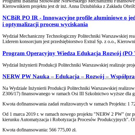
Programu Badania Stosowane Norweskiego Mechanizmu Finansow
Kierownikiem projektu jest dr inż. Anna Dziubińska z Zakładu Obró
NCBiR PO IR - Innowacyjne profile aluminiowe o jed
i optymalizacji procesu wyciskania
Wydział Mechaniczny Technologiczny Politechniki Warszawskiej real
Liderem konsorcjum jest przedsiębiorstwo Extral Sp. z o.o., Kierow
Program Operacyjny Wiedza Edukacja Rozwój (P
Wydział Inżynierii Produkcji Politechniki Warszawskiej realizuje p
NERW PW Nauka – Edukacja – Rozwój – Współpra
Na Wydziale Inżynierii Produkcji Politechniki Warszawskiej reali
Z306/17) finansowanego w ramach Osi III Szkolnictwo wyższe dla 
Kwota dofinansowania zadań realizowanych w ramach Projektu: 1 72
Od 1 marca 2019 r. w ramach nowego projektu "NERW 2 PW" (nr proje
kierunku Automatyzacja i Robotyzacja Procesów Produkcyjnych". Okr
Kwota dofinansowania: 566 775,00 zł.