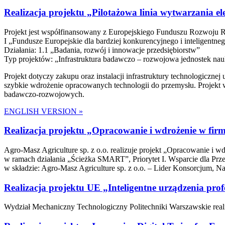
Realizacja projektu „Pilotażowa linia wytwarzania el
Projekt jest współfinansowany z Europejskiego Funduszu Rozwoju R
I „Fundusze Europejskie dla bardziej konkurencyjnego i inteligent
Działania: 1.1 „Badania, rozwój i innowacje przedsiębiorstw”
Typ projektów: „Infrastruktura badawczo – rozwojowa jednostek n
Projekt dotyczy zakupu oraz instalacji infrastruktury technologic
szybkie wdrożenie opracowanych technologii do przemysłu. Projekt 
badawczo-rozwojowych.
ENGLISH VERSION »
Realizacja projektu „Opracowanie i wdrożenie w f
Agro-Masz Agriculture sp. z o.o. realizuje projekt „Opracowanie
w ramach działania „Ścieżka SMART”, Priorytet I. Wsparcie dla Pr
w składzie: Agro-Masz Agriculture sp. z o.o. – Lider Konsorcjum, Na
Realizacja projektu UE „Inteligentne urządzenia p
Wydział Mechaniczny Technologiczny Politechniki Warszawskie real