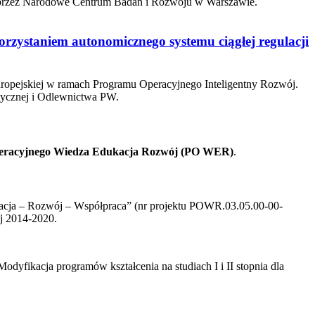
rzez Narodowe Centrum Badań i Rozwoju w Warszawie.
rzystaniem autonomicznego systemu ciągłej regulacji
Europejskiej w ramach Programu Operacyjnego Inteligentny Rozwój.
stycznej i Odlewnictwa PW.
eracyjnego Wiedza Edukacja Rozwój (PO WER)
.
kacja – Rozwój – Współpraca” (nr projektu POWR.03.05.00-00-
j 2014-2020.
yfikacja programów kształcenia na studiach I i II stopnia dla