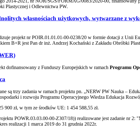
ego 2014-2021, nr NOR/SGS/FORMAG/0083/2020-00, finansowany p
bki Plastycznej i Odlewnictwa PW.
nolitych własnościach użytkowych, wytwarzane z wyko
izuje projekt nr POIR.01.01.01-00-0238/20 w formie dotacji z Unii 
nikiem B+R jest Pan dr inż. Andrzej Kochański z Zakładu Obróbki Pla
O WER)
rojekt dofinansowany z Funduszy Europejskich w ramach
Programu Op
ca
zowane są trzy zadania w ramach projektu pn. „NERW PW Nauka – Edu
gospodarki i rozwoju Programu Operacyjnego Wiedza Edukacja Rozwó
5 900 zł, w tym ze środków UE: 1 454 588,55 zł.
ktu POWR.03.03.00-00-Z307/18)) realizowane jest zadanie nr 2: "Mod
es realizacji 1 marca 2019 do 31 grudnia 2022r.