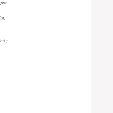
ogów
łu,
ertę