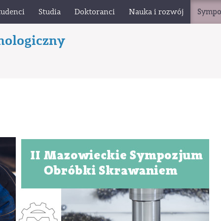
tudenci
Studia
Doktoranci
Nauka i rozwój
Sympo
nologiczny