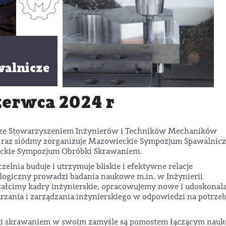
ze Stowarzyszeniem Inżynierów i Techników Mechaników
po raz siódmy zorganizuje Mazowieckie Sympozjum Spawalnicz
ieckie Sympozjum Obróbki Skrawaniem.
lnia buduje i utrzymuje bliskie i efektywne relacje
ogiczny prowadzi badania naukowe m.in. w Inżynierii
ształcimy kadry inżynierskie, opracowujemy nowe i udoskona
arzania i zarządzania inżynierskiego w odpowiedzi na potrze
ki skrawaniem w swoim zamyśle są pomostem łączącym nauk