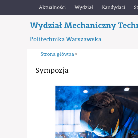
Aktualności
Wydział
Kandydaci
S
Wydział Mechaniczny Tech
Politechnika Warszawska
Strona główna
»
Sympozja