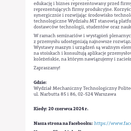
edukację i biznes reprezentowany przed fir
reprezentujących firmy produkcyjne. Korzyś
synergicznie i rozwijając środowisko techno
technologiczne Wydziału MT stanowią platfo
dostawców technologii, studentów oraz na
W ramach seminariów i wystąpień plenarnych 
z przemysłu udostępniają najnowsze rozwiąza
Wystawy maszyn i urządzeń są ważnym eleme
na stoiskach i konsultują aplikacje przemys
koleżeńskie, na którym nawiązujemy i zacie
Zapraszamy!
Gdzie:
Wydział Mechaniczny Technologiczny Polite
ul. Narbutta 85 i 86, 02-524 Warszawa
Kiedy: 20 czerwca 2024 r.
Nasza strona na Facebooku:
https://www.fa