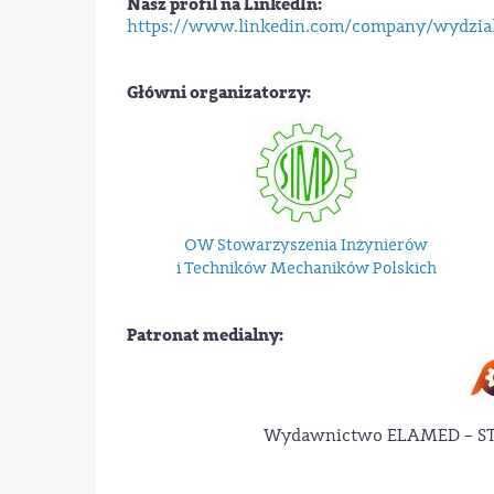
Nasz profil na LinkedIn:
https://www.linkedin.com/company/wydzial
Główni organizatorzy:
OW Stowarzyszenia Inżynierów
i Techników Mechaników Polskich
Patronat medialny:
Wydawnictwo ELAMED – STA