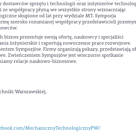
my dostawców sprzętu i technologii oraz inżynierów technol
ci ze współpracy płyną we wszystkie strony wzmacniając
logiczne skupione od lat przy wydziale MT. Sympozja
rmę szeroko rozumianej współpracy przedstawicieli przemys
ukowców.
biznes prezentuje swoją ofertę, naukowcy i specjaliści
nia inżynierskie i raportują nowoczesne prace rozwojowe.
ntem Sympozjów. Firmy organizują pokazy, przedstawiają of
łowe. Zwieńczeniem Sympozjów jest wieczorne spotkanie
śniamy relacje naukowo-biznesowe.
chniki Warszawskiej,
cebook.com/MechanicznyTechnologicznyPW/