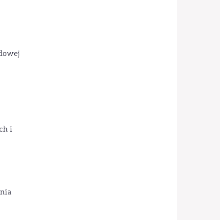
dowej
ch i
nia