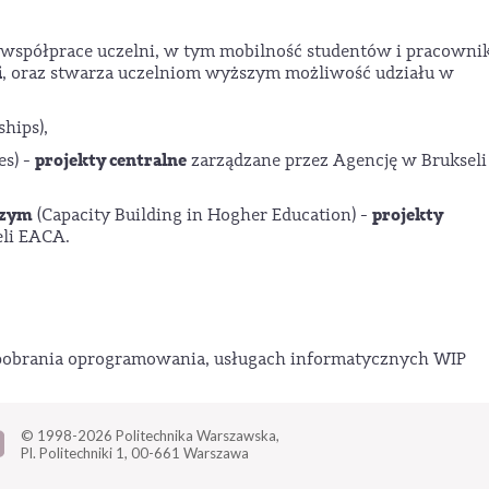
spółprace uczelni, w tym mobilność studentów i pracowni
i
, oraz stwarza uczelniom wyższym możliwość udziału w
ships),
projekty centralne
es) -
zarządzane przez Agencję w Brukseli
szym
projekty
(Capacity Building in Hogher Education) -
eli EACA.
i pobrania oprogramowania, usługach informatycznych WIP
© 1998-2026
Politechnika Warszawska,
Pl. Politechniki 1,
00-661 Warszawa