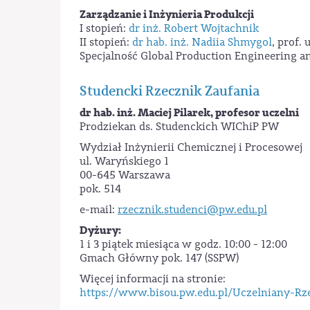
Zarządzanie i Inżynieria Produkcji
I stopień:
dr inż. Robert Wojtachnik
II stopień:
dr hab. inż. Nadiia Shmygol
, prof.
Specjalność Global Production Engineering
Studencki Rzecznik Zaufania
dr hab. inż. Maciej Pilarek, profesor uczelni
Prodziekan ds. Studenckich WIChiP PW
Wydział Inżynierii Chemicznej i Procesowej
ul. Waryńskiego 1
00-645 Warszawa
pok. 514
e-mail:
rzecznik.studenci@pw.edu.pl
Dyżury:
1 i 3 piątek miesiąca w godz. 10:00 - 12:00
Gmach Główny pok. 147 (SSPW)
Więcej informacji na stronie:
https://www.bisou.pw.edu.pl/Uczelniany-Rz