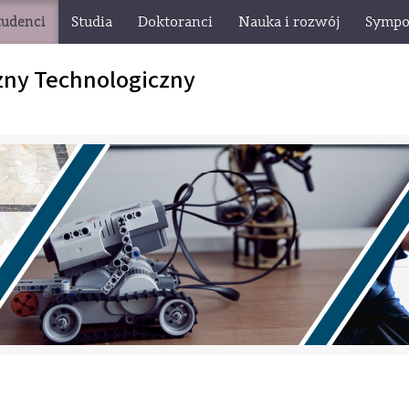
tudenci
Studia
Doktoranci
Nauka i rozwój
Sympo
zny Technologiczny