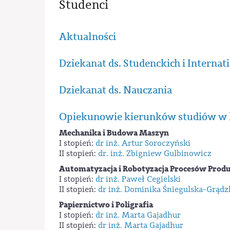
Studenci
Aktualności
Dziekanat ds. Studenckich i Internati
Dziekanat ds. Nauczania
Opiekunowie kierunków studiów w 
Mechanika i Budowa Maszyn
I stopień:
dr inż. Artur Soroczyński
II stopień:
dr. inż. Zbigniew Gulbinowicz
Automatyzacja i Robotyzacja Procesów Prod
I stopień:
dr inż. Paweł Cegielski
II stopień:
dr inż. Dominika Śniegulska-Grąd
Papiernictwo i Poligrafia
I stopień:
dr inż. Marta Gajadhur
II stopień:
dr inż. Marta Gajadhur