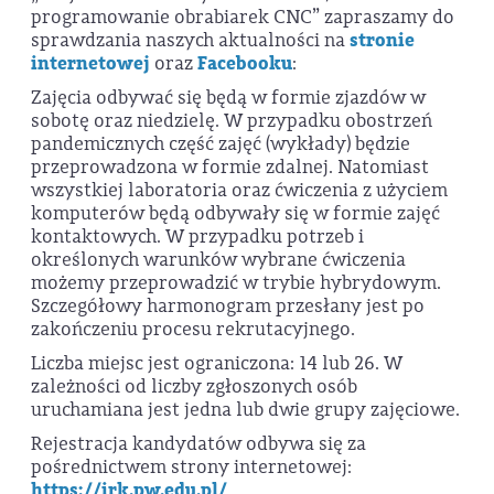
programowanie obrabiarek CNC” zapraszamy do
sprawdzania naszych aktualności na
stronie
internetowej
oraz
Facebooku
:
Zajęcia odbywać się będą w formie zjazdów w
sobotę oraz niedzielę. W przypadku obostrzeń
pandemicznych część zajęć (wykłady) będzie
przeprowadzona w formie zdalnej. Natomiast
wszystkiej laboratoria oraz ćwiczenia z użyciem
komputerów będą odbywały się w formie zajęć
kontaktowych. W przypadku potrzeb i
określonych warunków wybrane ćwiczenia
możemy przeprowadzić w trybie hybrydowym.
Szczegółowy harmonogram przesłany jest po
zakończeniu procesu rekrutacyjnego.
Liczba miejsc jest ograniczona: 14 lub 26. W
zależności od liczby zgłoszonych osób
uruchamiana jest jedna lub dwie grupy zajęciowe.
Rejestracja kandydatów odbywa się za
pośrednictwem strony internetowej:
https://irk.pw.edu.pl/