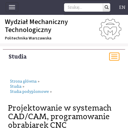
EN
Toggle
navigation
Wydział Mechaniczny
Technologiczny
Politechnika Warszawska
Studia
Togg
navi
Strona główna
»
Studia
»
Studia podyplomowe
»
Projektowanie w systemach
CAD/CAM, programowanie
obrabiarek CNC