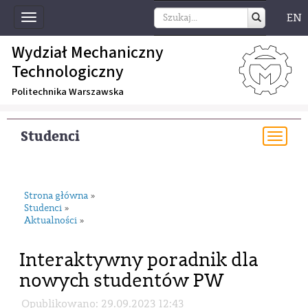
EN
Toggle
navigation
Wydział Mechaniczny
Technologiczny
Politechnika Warszawska
Studenci
Togg
navi
Strona główna
»
Studenci
»
Aktualności
»
Interaktywny poradnik dla
nowych studentów PW
Opublikowano: 29.09.2023 12:43