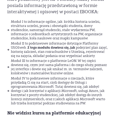
posiada informację przedstawioną w formie
interaktywnej i opisowej w postaci EBOOKA:
Moduł I to informacje ogólne, jak: krótka historia uczelni,
struktura uczelni, prawa i obowiązki studenta, domy
studenckie, samorząd studencki, stałe wydarzenia PW,
informacje o jednostkach artystycznych na PW, organizacje
studenckie, koła naukowe oraz mapki kampusów.
Moduł II to podstawowe informacje dotyczące Platformy
USOSweb.
Z tego modułu dowiesz się, jak
podejrzeć plan zajęć,
historię zaliczeń, stan rozrachunków z Uczelnią, rejestrować
się na zajęcia, składać podania oraz wypełniać ankiety.
Moduł III to informacje o platformie LeON. W tej części
dowiesz się, czym jest sama plaforma i do czego służy, poznasz
jej interfejs i dowie się jak szukać m. in. terminów zaliczeń,
kolokwiów i materiałów/kursów online.
Moduł IV to podstawowe informacje o rzeczach, które
przydadzą Ci się na start, czyli dostępy do Usługi i
oprogramowania Microsoft. Tutaj dowiesz się, jak zdobyć
dostęp i jak korzystać z aplikacji Microsoft, usługi Azure, jak
korzystać z poczty studenckiej, jak zdobyć dostęp do innych
licencji inżynierskich, oraz z jakich aplikacji Microsoft warto
lub trzeba korzystać podczas studiowania na PW.
Nie widzisz kursu na platformie edukacyjnej