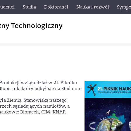
tudenci
Studia
Doktoranci
Nauka i rozwój
Sympo
zny Technologiczny
Produkcji wziął udział w 21. Pikniku
pernik, który odbył się na Stadionie
ła Ziemia. Stanowiska naszego
rzech sąsiadujących namiotów, a
 naukowe: Biomech, CIM, KNAP,