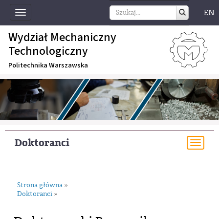
EN
Toggle
navigation
Wydział Mechaniczny
Technologiczny
Politechnika Warszawska
Doktoranci
Togg
navi
Strona główna
»
Doktoranci
»