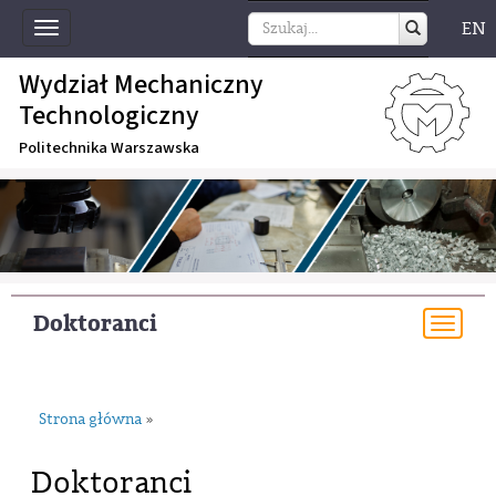
EN
Toggle
navigation
Wydział Mechaniczny
Technologiczny
Politechnika Warszawska
Doktoranci
Togg
navi
Strona główna
»
Doktoranci