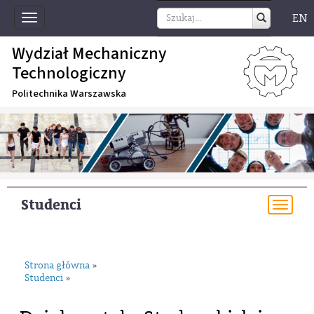
EN
Toggle
navigation
Wydział Mechaniczny
Technologiczny
Politechnika Warszawska
Studenci
Togg
navi
Strona główna
»
Studenci
»