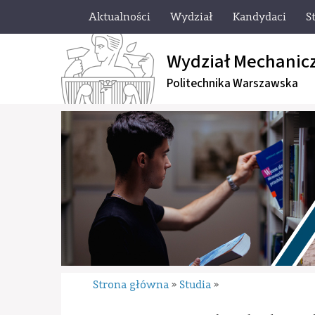
Aktualności
Wydział
Kandydaci
S
Wydział Mechanic
Politechnika Warszawska
Strona główna
Studia
»
»