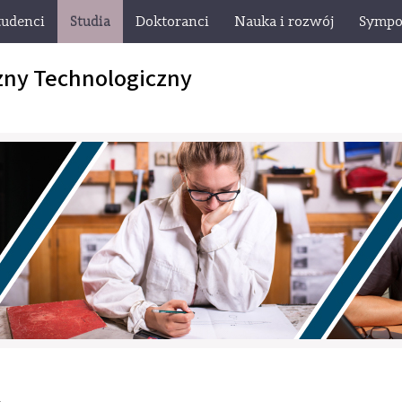
tudenci
Studia
Doktoranci
Nauka i rozwój
Sympo
zny Technologiczny