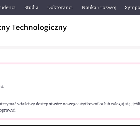
tudenci
Studia
Doktoranci
Nauka i rozwój
Sympo
zny Technologiczny
a.
 otrzymać właściwy dostęp stwórz nowego użytkownika lub zaloguj się, jeśli
poprawić.