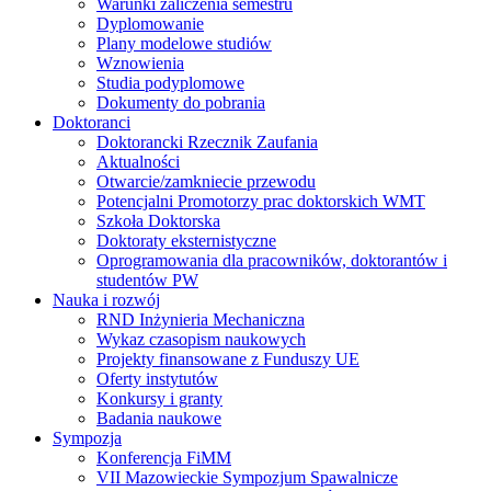
Warunki zaliczenia semestru
Dyplomowanie
Plany modelowe studiów
Wznowienia
Studia podyplomowe
Dokumenty do pobrania
Doktoranci
Doktorancki Rzecznik Zaufania
Aktualności
Otwarcie/zamkniecie przewodu
Potencjalni Promotorzy prac doktorskich WMT
Szkoła Doktorska
Doktoraty eksternistyczne
Oprogramowania dla pracowników, doktorantów i
studentów PW
Nauka i rozwój
RND Inżynieria Mechaniczna
Wykaz czasopism naukowych
Projekty finansowane z Funduszy UE
Oferty instytutów
Konkursy i granty
Badania naukowe
Sympozja
Konferencja FiMM
VII Mazowieckie Sympozjum Spawalnicze