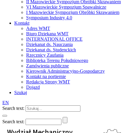
II Mazowieckie Sympozjum Obróbki Skrawaniem
VI Mazowieckie Sympozjum Spawalnicze
I Mazowieckie Sympozjum Obróbki Skrawaniem
Symposium Industry 4.0
Kontakt
Adres WMT
Biuro Dziekana WMT
INTERNATIONAL OFFICE
Dziekanat ds. Nauczania
Dziekanat ds. Studenckich
Rzecznicy Zaufania
Biblioteka Terenu Południowego
Zamówienia publiczne
Kierownik Administracyjno-Gospodarczy
Kontakt na portiernie
Redakcja Strony WMT
Dojazd
Szukaj
EN
Search text:
Search text:
Wydział Mechaniczny