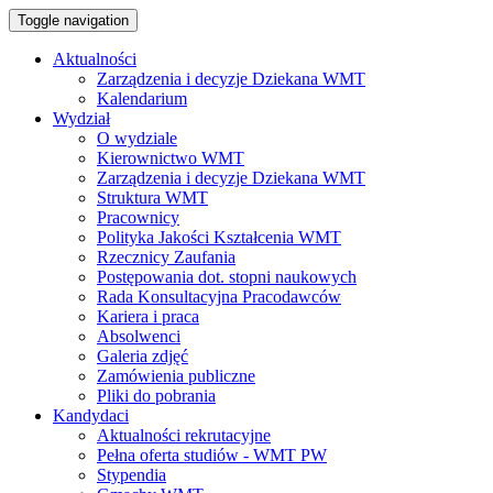
Toggle navigation
Aktualności
Zarządzenia i decyzje Dziekana WMT
Kalendarium
Wydział
O wydziale
Kierownictwo WMT
Zarządzenia i decyzje Dziekana WMT
Struktura WMT
Pracownicy
Polityka Jakości Kształcenia WMT
Rzecznicy Zaufania
Postępowania dot. stopni naukowych
Rada Konsultacyjna Pracodawców
Kariera i praca
Absolwenci
Galeria zdjęć
Zamówienia publiczne
Pliki do pobrania
Kandydaci
Aktualności rekrutacyjne
Pełna oferta studiów - WMT PW
Stypendia