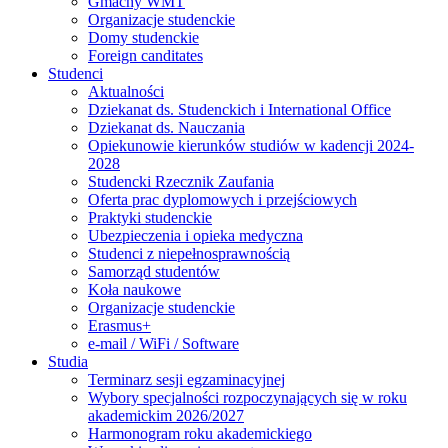
Gmachy WMT
Organizacje studenckie
Domy studenckie
Foreign canditates
Studenci
Aktualności
Dziekanat ds. Studenckich i International Office
Dziekanat ds. Nauczania
Opiekunowie kierunków studiów w kadencji 2024-
2028
Studencki Rzecznik Zaufania
Oferta prac dyplomowych i przejściowych
Praktyki studenckie
Ubezpieczenia i opieka medyczna
Studenci z niepełnosprawnością
Samorząd studentów
Koła naukowe
Organizacje studenckie
Erasmus+
e-mail / WiFi / Software
Studia
Terminarz sesji egzaminacyjnej
Wybory specjalności rozpoczynających się w roku
akademickim 2026/2027
Harmonogram roku akademickiego