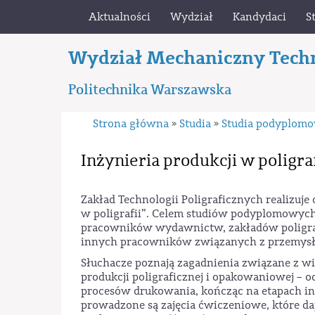
Aktualności
Wydział
Kandydaci
S
Wydział Mechaniczny Tech
Politechnika Warszawska
Strona główna
Studia
Studia podyplom
»
»
Inżynieria produkcji w poligraf
Zakład Technologii Poligraficznych realizuj
w poligrafii”. Celem studiów podyplomowych 
pracowników wydawnictw, zakładów poligrafi
innych pracowników związanych z przemysł
Słuchacze poznają zagadnienia związane z 
produkcji poligraficznej i opakowaniowej 
procesów drukowania, kończąc na etapach in
prowadzone są zajęcia ćwiczeniowe, które d