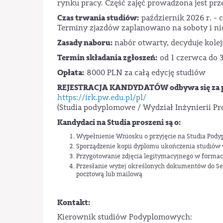
rynku pracy. Część zajęć prowadzona jest prz
Czas trwania studiów:
październik 2026 r. - 
Terminy zjazdów zaplanowano na soboty i nie
Zasady naboru:
nabór otwarty, decyduje kole
Termin składania zgłoszeń:
od 1 czerwca do 3
Opłata:
8000 PLN za całą edycję studiów
REJESTRACJA KANDYDATÓW odbywa się za po
https://irk.pw.edu.pl/pl/
(Studia podyplomowe / Wydział Inżynierii Prod
Kandydaci na Studia proszeni są o:
Wypełnienie Wniosku o przyjęcie na Studia Pod
Sporządzenie kopii dyplomu ukończenia studiów 
Przygotowanie zdjęcia legitymacyjnego w formac
Przesłanie wyżej określonych dokumentów do Sekr
pocztową lub mailową
Kontakt:
Kierownik studiów Podyplomowych: