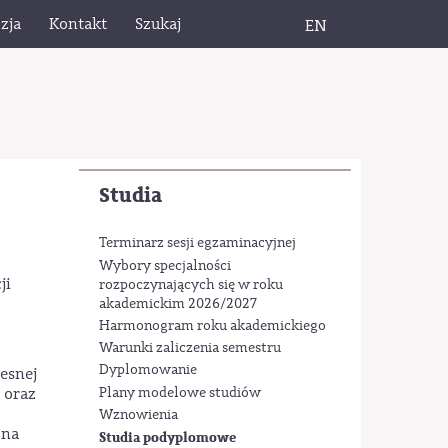
zja
Kontakt
Szukaj
EN
Studia
Terminarz sesji egzaminacyjnej
Wybory specjalności
ji
rozpoczynających się w roku
akademickim 2026/2027
Harmonogram roku akademickiego
Warunki zaliczenia semestru
Dyplomowanie
esnej
Plany modelowe studiów
 oraz
Wznowienia
 na
Studia podyplomowe