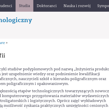
tudenci
Studia
Doktoranci
Nauka i rozwój
Sympo
nologiczny
owe
»
ii
e cykl studiów podyplomowych pod nazwą „Inżynieria produkc
jest uzupełnienie wiedzy oraz podniesienie kwalifikacji
cznych, nauczycieli szkół o kierunku poligraficznym oraz
em poligraficznym i opakowaniowym.
większością etapów technologicznych towarzyszących nowocz
– od komputerowego przygotowania materiałów wydawniczych
troligatorskich i logistycznych. Oprócz zajęć wykładowych
ają możliwość zyskania praktycznych umiejętności cenionych