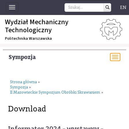
EN
Toggle
navigation
Wydział Mechaniczny
Technologiczny
Politechnika Warszawska
Sympozja
Togg
navi
Strona główna
»
Sympozja
»
II Mazowieckie Sympozjum Obróbki Skrawaniem
»
Download
Informator 2024 - wystawcy -