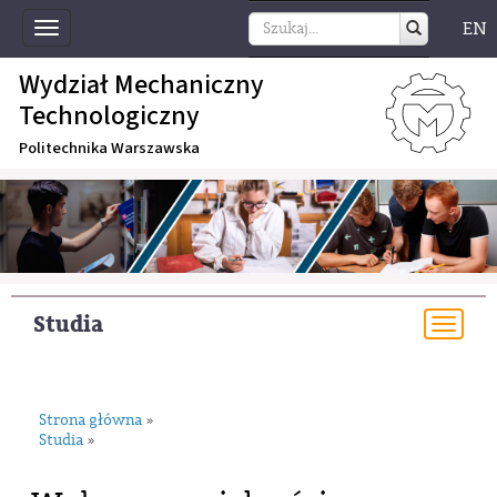
EN
Toggle
navigation
Wydział Mechaniczny
Technologiczny
Politechnika Warszawska
Studia
Togg
navi
Strona główna
»
Studia
»