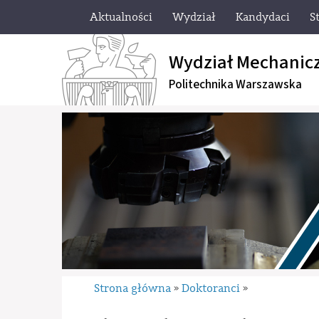
Aktualności
Wydział
Kandydaci
S
Wydział Mechanic
Politechnika Warszawska
Strona główna
Doktoranci
»
»