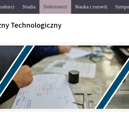
tudenci
Studia
Doktoranci
Nauka i rozwój
Sympo
zny Technologiczny