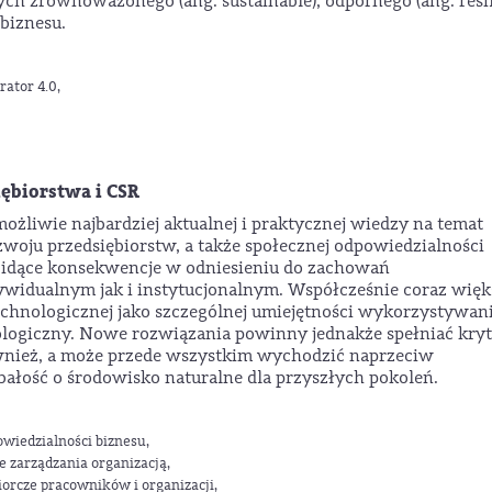
h zrównoważonego (ang. sustainable), odpornego (ang. resil
biznesu.
ator 4.0,
ębiorstwa i CSR
ożliwie najbardziej aktualnej i praktycznej wiedzy na temat
oju przedsiębiorstw, a także społecznej odpowiedzialności
 idące konsekwencje w odniesieniu do zachowań
ywidualnym jak i instytucjonalnym. Współcześnie coraz więk
echnologicznej jako szczególnej umiejętności wykorzystywan
ologiczny. Nowe rozwiązania powinny jednakże spełniać kryt
ównież, a może przede wszystkim wychodzić naprzeciw
łość o środowisko naturalne dla przyszłych pokoleń.
wiedzialności biznesu,
 zarządzania organizacją,
rcze pracowników i organizacji,