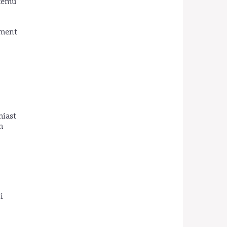
stemu
ament
iast
m
i