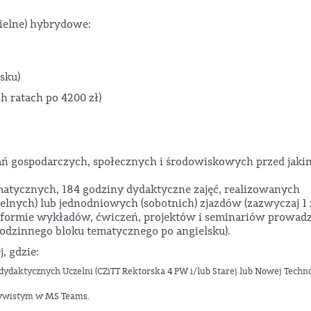
zielne) hybrydowe:
sku)
h ratach po 4200 zł)
ń gospodarczych, społecznych i środowiskowych przed jaki
atycznych, 184 godziny dydaktyczne zajęć, realizowanych
lnych) lub jednodniowych (sobotnich) zjazdów (zazwyczaj 1 
 w formie wykładów, ćwiczeń, projektów i seminariów prowad
odzinnego bloku tematycznego po angielsku).
, gdzie:
dydaktycznych Uczelni (CZiTT Rektorska 4 PW i/lub Starej lub Nowej Techno
czywistym w MS Teams.