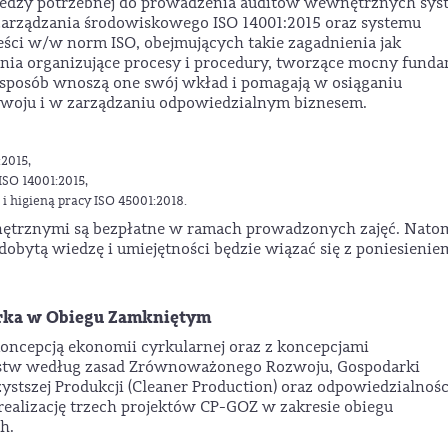
wiedzy potrzebnej do prowadzenia auditów wewnętrznych sy
 zarządzania środowiskowego ISO 14001:2015 oraz systemu
eści w/w norm ISO, obejmujących takie zagadnienia jak
ania organizujące procesy i procedury, tworzące mocny fund
y sposób wnoszą one swój wkład i pomagają w osiąganiu
oju i w zarządzaniu odpowiedzialnym biznesem.
2015,
SO 14001:2015,
 higieną pracy ISO 45001:2018.
ętrznymi są bezpłatne w ramach prowadzonych zajęć. Natom
obytą wiedzę i umiejętności będzie wiązać się z poniesienie
darka w Obiegu Zamkniętym
koncepcją ekonomii cyrkularnej oraz z koncepcjami
stw według zasad Zrównoważonego Rozwoju, Gospodarki
stszej Produkcji (Cleaner Production) oraz odpowiedzialnośc
realizację trzech projektów CP-GOZ w zakresie obiegu
h.