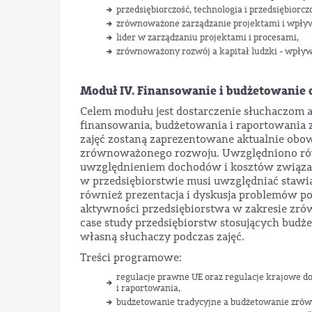
przedsiębiorczość, technologia i przedsiębiorcz
zrównoważone zarządzanie projektami i wpływ
lider w zarządzaniu projektami i procesami,
zrównoważony rozwój a kapitał ludzki - wpływ
Moduł IV. Finansowanie i budżetowanie 
Celem modułu jest dostarczenie słuchaczom
finansowania, budżetowania i raportowania
zajęć zostaną zaprezentowane aktualnie obo
zrównoważonego rozwoju. Uwzględniono równ
uwzględnieniem dochodów i kosztów związ
w przedsiębiorstwie musi uwzględniać stawia
również prezentacja i dyskusja problemów po
aktywności przedsiębiorstwa w zakresie zró
case study przedsiębiorstw stosujących budże
własną słuchaczy podczas zajęć.
Treści programowe:
regulacje prawne UE oraz regulacje krajowe 
i raportowania,
budżetowanie tradycyjne a budżetowanie zró