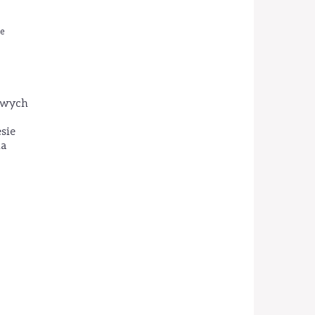
re
gowych
sie
ia