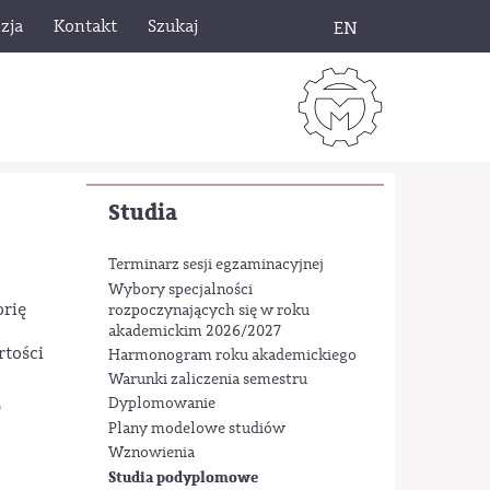
zja
Kontakt
Szukaj
EN
Studia
Terminarz sesji egzaminacyjnej
Wybory specjalności
orię
rozpoczynających się w roku
akademickim 2026/2027
rtości
Harmonogram roku akademickiego
Warunki zaliczenia semestru
Dyplomowanie
D
Plany modelowe studiów
Wznowienia
Studia podyplomowe