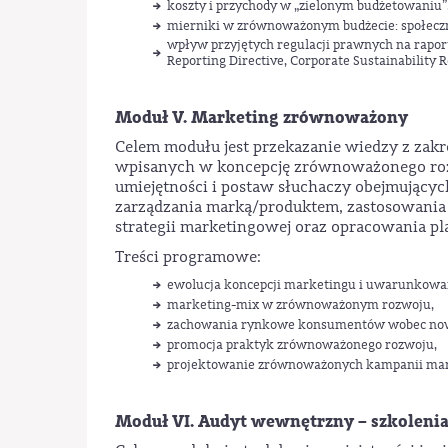
koszty i przychody w „zielonym budżetowaniu”
mierniki w zrównoważonym budżecie: społeczn
wpływ przyjętych regulacji prawnych na rapor
Reporting Directive, Corporate Sustainability R
Moduł V. Marketing zrównoważony
Celem modułu jest przekazanie wiedzy z zak
wpisanych w koncepcję zrównoważonego rozw
umiejętności i postaw słuchaczy obejmującyc
zarządzania marką/produktem, zastosowani
strategii marketingowej oraz opracowania
Treści programowe:
ewolucja koncepcji marketingu i uwarunkow
marketing-mix w zrównoważonym rozwoju,
zachowania rynkowe konsumentów wobec now
promocja praktyk zrównoważonego rozwoju,
projektowanie zrównoważonych kampanii ma
Moduł VI. Audyt wewnętrzny – szkoleni