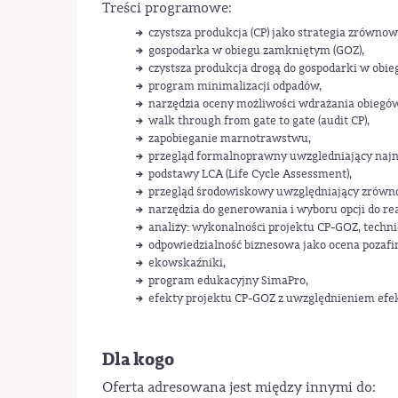
Treści programowe:
czystsza produkcja (CP) jako strategia zrówno
gospodarka w obiegu zamkniętym (GOZ),
czystsza produkcja drogą do gospodarki w obi
program minimalizacji odpadów,
narzędzia oceny możliwości wdrażania obiegó
walk through from gate to gate (audit CP),
zapobieganie marnotrawstwu,
przegląd formalnoprawny uwzgledniający naj
podstawy LCA (Life Cycle Assessment),
przegląd środowiskowy uwzględniający zrówn
narzędzia do generowania i wyboru opcji do re
analizy: wykonalności projektu CP-GOZ, techni
odpowiedzialność biznesowa jako ocena pozafi
ekowskaźniki,
program edukacyjny SimaPro,
efekty projektu CP-GOZ z uwzględnieniem efek
Dla kogo
Oferta adresowana jest między innymi do: