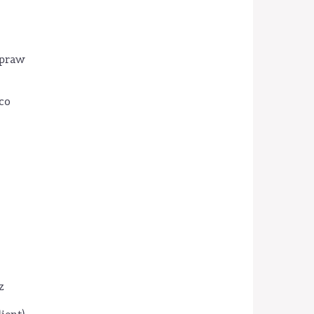
 praw
co
z