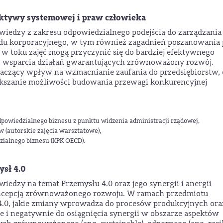
ektywy systemowej i praw człowieka
wiedzy z zakresu odpowiedzialnego podejścia do zarządzania
du korporacyjnego, w tym również zagadnień poszanowania
 w toku zajęć mogą przyczynić się do bardziej efektywnego
az wsparcia działań gwarantujących zrównoważony rozwój.
aczący wpływ na wzmacnianie zaufania do przedsiębiorstw, 
ększanie możliwości budowania przewagi konkurencyjnej
powiedzialnego biznesu z punktu widzenia administracji rządowej,
w (autorskie zajęcia warsztatowe),
ialnego biznesu (KPK OECD).
sł 4.0
iedzy na temat Przemysłu 4.0 oraz jego synergii i anergii
oncepcją zrównoważonego rozwoju. W ramach przedmiotu
 4.0, jakie zmiany wprowadza do procesów produkcyjnych ora
e i negatywnie do osiągnięcia synergii w obszarze aspektów