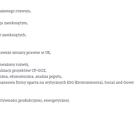
ważonego rozwoju,
egu zamkniętym,
w zamkniętych,
nowsze zmiany prawne w UE,
oważony rozwój,
alizacji projektów CP-GOZ,
czna, ekonomiczna, analiza popytu,
nansowa firmy oparta na wytycznych ESG (Environmental, Social and Gove
tywności produkcyjnej, energetycznej.