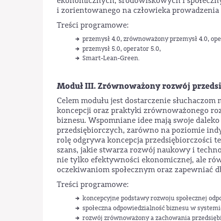
ekonomicznych, środowiskowych i społecznyc
i zorientowanego na człowieka prowadzenia 
Treści programowe:
przemysł 4.0, zrównoważony przemysł 4.0, oper
przemysł 5.0, operator 5.0,
Smart-Lean-Green.
Moduł III. Zrównoważony rozwój przedsi
Celem modułu jest dostarczenie słuchaczom m
koncepcji oraz praktyki zrównoważonego rozw
biznesu. Wspomniane idee mają swoje daleko
przedsiębiorczych, zarówno na poziomie ind
rolę odgrywa koncepcja przedsiębiorczości t
szans, jakie stwarza rozwój naukowy i techn
nie tylko efektywności ekonomicznej, ale r
oczekiwaniom społecznym oraz zapewniać dba
Treści programowe:
koncepcyjne podstawy rozwoju społecznej odpo
społeczna odpowiedzialność biznesu w systemie
rozwój zrównoważony a zachowania przedsiębio