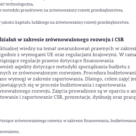
ość technologiczna,
 metodyki projektowej na zrównoważony rozwój przedsiębiorstwa,
 jakości kapitału ludzkiego na zrównoważony rozwój przedsiębiorstwa.
działań w zakresie zrównoważonego rozwoju i CSR
 aktualnej wiedzy na temat uwarunkowań prawnych w zakres
 zgodnie z wymogami UE oraz regulacjami krajowymi. W ram
wiązujące regulacje prawne dotyczące finansowania
ież aspekty dotyczące metodyki sporządzania budżetu z
anych ze zrównoważonym rozwojem. Procedura budżetowani
ne wymogi w zakresie raportowania. Dlatego, celem zajęć je
jawiających się w procesie budżetowania i raportowania
wnoważonego rozwoju. Zajęcia prowadzone są w oparciu o an
towanie i raportowanie CSR, prezentacje, dyskusję oraz pracę
dotyczące zrównoważonego rozwoju w zakresie finansowania, budżetowania
wnoważone,