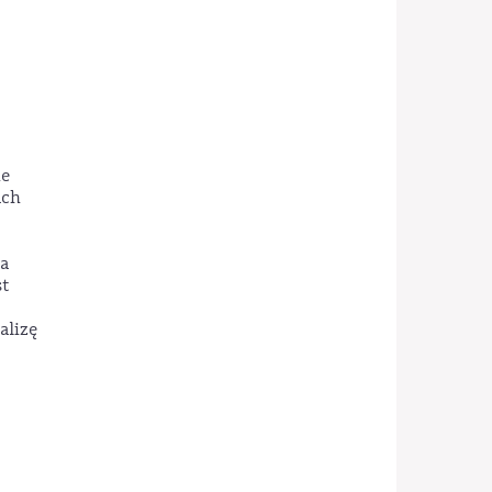
ie
ach
a
st
alizę