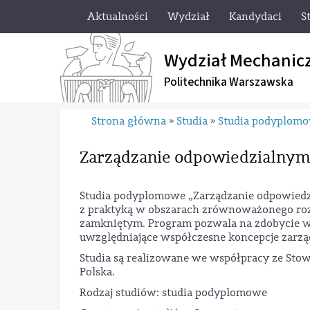
Aktualności
Wydział
Kandydaci
S
Wydział Mechanic
Politechnika Warszawska
Strona główna
Studia
Studia podyplom
»
»
Zarządzanie odpowiedzialnym
Studia podyplomowe „Zarządzanie odpowiedz
z praktyką w obszarach zrównoważonego roz
zamkniętym. Program pozwala na zdobycie wie
uwzględniające współczesne koncepcje zarzą
Studia są realizowane we współpracy ze Sto
Polska.
Rodzaj studiów: studia podyplomowe