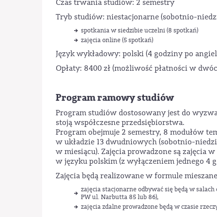
Czas trwania studiów: 2 semestry
Tryb studiów: niestacjonarne (sobotnio-nied
spotkania w siedzibie uczelni (8 spotkań)
zajęcia online (5 spotkań)
Język wykładowy: polski (4 godziny po angiel
Opłaty: 8400 zł (możliwość płatności w dwóc
Program ramowy studiów
Program studiów dostosowany jest do wyzwa
stoją współczesne przedsiębiorstwa.
Program obejmuje 2 semestry, 8 modułów tem
w układzie 13 dwudniowych (sobotnio-niedzie
w miesiącu). Zajęcia prowadzone są zajęcia
w języku polskim (z wyłączeniem jednego 4 g
Zajęcia będą realizowane w formule mieszanej
zajęcia stacjonarne odbywać się będą w salach 
PW ul. Narbutta 85 lub 86),
zajęcia zdalne prowadzone będą w czasie rze