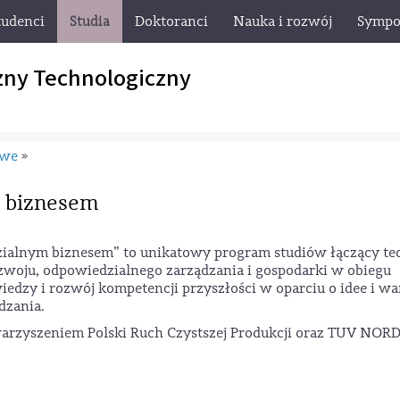
tudenci
Studia
Doktoranci
Nauka i rozwój
Sympo
zny Technologiczny
owe
»
 biznesem
ialnym biznesem” to unikatowy program studiów łączący te
woju, odpowiedzialnego zarządzania i gospodarki w obiegu
dzy i rozwój kompetencji przyszłości w oparciu o idee i wa
dzania.
warzyszeniem Polski Ruch Czystszej Produkcji oraz TUV NOR