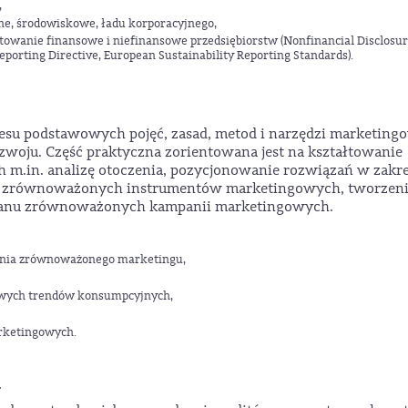
,
e, środowiskowe, ładu korporacyjnego,
towanie finansowe i niefinansowe przedsiębiorstw (Nonfinancial Disclosu
eporting Directive, European Sustainability Reporting Standards).
resu podstawowych pojęć, zasad, metod i narzędzi marketin
oju. Część praktyczna zorientowana jest na kształtowanie
h m.in. analizę otoczenia, pozycjonowanie rozwiązań w zakre
a zrównoważonych instrumentów marketingowych, tworzen
 planu zrównoważonych kampanii marketingowych.
ania zrównoważonego marketingu,
ych trendów konsumpcyjnych,
rketingowych.
a