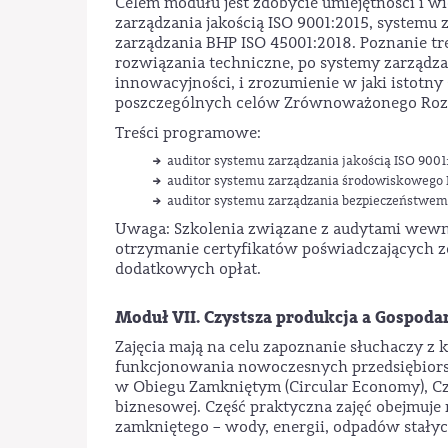
Celem modułu jest zdobycie umiejętności i 
zarządzania jakością ISO 9001:2015, systemu
zarządzania BHP ISO 45001:2018. Poznanie tr
rozwiązania techniczne, po systemy zarządz
innowacyjności, i zrozumienie w jaki istotn
poszczególnych celów Zrównoważonego Rozw
Treści programowe:
auditor systemu zarządzania jakością ISO 9001:
auditor systemu zarządzania środowiskowego I
auditor systemu zarządzania bezpieczeństwem i
Uwaga: Szkolenia związane z audytami wewn
otrzymanie certyfikatów poświadczających zd
dodatkowych opłat.
Moduł VII. Czystsza produkcja a Gospo
Zajęcia mają na celu zapoznanie słuchaczy z 
funkcjonowania nowoczesnych przedsiębior
w Obiegu Zamkniętym (Circular Economy), Czy
biznesowej. Część praktyczna zajęć obejmuje 
zamkniętego – wody, energii, odpadów stałyc