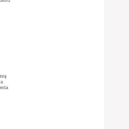
ient)
szą
ia
eria