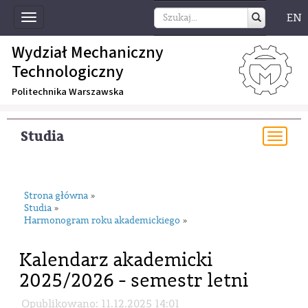
EN
Toggle
navigation
Wydział Mechaniczny
Technologiczny
Politechnika Warszawska
Studia
Togg
navi
Strona główna
»
Studia
»
Harmonogram roku akademickiego
»
Kalendarz akademicki
2025/2026 - semestr letni
Opublikowano: 11.12.2025 14:01